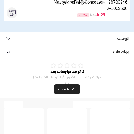
ميبلين كونسيلر خافي عيوب فيت مي
23

-50%

46
الوصف
مواصفات
لا توجد مراجعات بعد
شارك تجربتك وساعد الآخرين في العثور على الخيار المثالي
لهم.
اكتب تقيمك