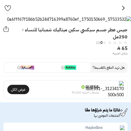
جيس عطر جسم سيكسي سكين ميتاليك شمبانيا للنساء -
250مل
(0)
0
65

شامل الضريبة
هل تريد الدفع بالتقسيط؟
GUESS
عرض الكل
منتجات أصلية 100%
غالبًا ما يتم شراؤها معًا
المنتجات الموصى بها
Maybelline