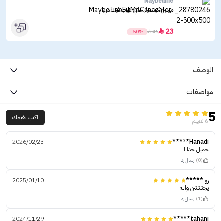
Maybelline
ميبلين كونسيلر خافي عيوب فيت مي
23

-50%

46
الوصف
مواصفات
5
اكتب تقيمك
6 تقييم
2026/02/23
Hanadi*****
جميل جدااا
(0)
ارسال رد
روا*****
2025/01/10
يجننننننن والله
(1)
ارسال رد
2024/11/29
tahani*****