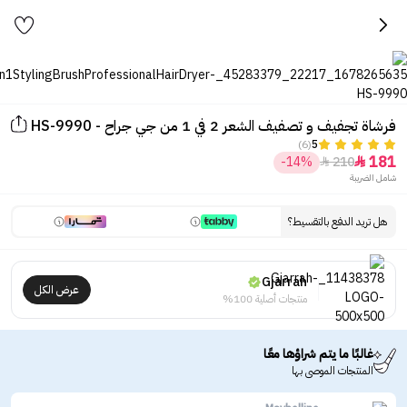
فرشاة تجفيف و تصفيف الشعر 2 في 1 من جي جراح - HS-9990
(6)
5
181
-14%
210


شامل الضريبة
هل تريد الدفع بالتقسيط؟
Gjarrah
عرض الكل
منتجات أصلية 100%
غالبًا ما يتم شراؤها معًا
المنتجات الموصى بها