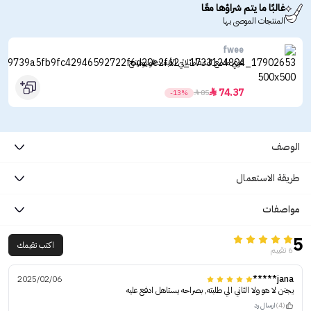
غالبًا ما يتم شراؤها معًا
المنتجات الموصى بها
fwee
فوي ملمع للشفاه ثلاثي الأبعاد فوليومينج
74.37

-13%

85
الوصف
طريقة الاستعمال
مواصفات
5
اكتب تقيمك
6 تقييم
2025/02/06
jana*****
يجنن لا هو ولا الثاني الي طلبته, بصراحه يستاهل ادفع عليه
(4)
ارسال رد