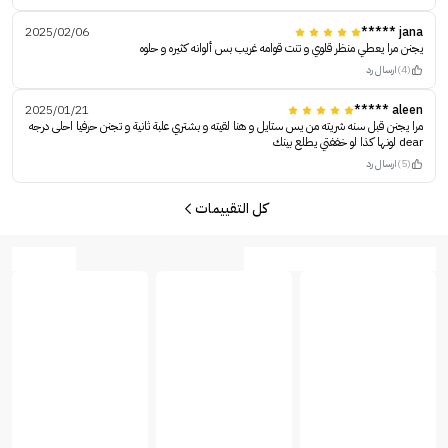
2025/02/06
jana *****
يجنن مرا يعطي منظر قلوي و تنت قوامه غريب بس ألوانه كثيره و حلوه
(4)
ارسال رد
2025/01/21
aleen *****
مرا يجنن قبل سنه شريته من يس ستايل و هنا لقيته و بشتري علبة ثانية و تجنن حرفيا احلى درجه
dear لونها كذا لو خففتي يطلع بينك
(5)
ارسال رد
كل التقييمات