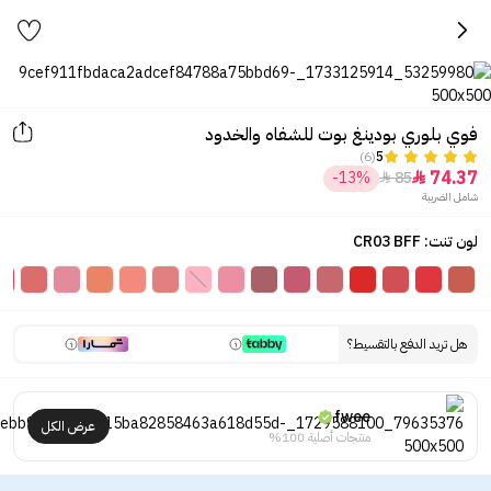
فوي بلوري بودينغ بوت للشفاه والخدود
(6)
5
74.37
-13%
85


شامل الضريبة
لون تنت: CR03 BFF
هل تريد الدفع بالتقسيط؟
fwee
عرض الكل
منتجات أصلية 100%