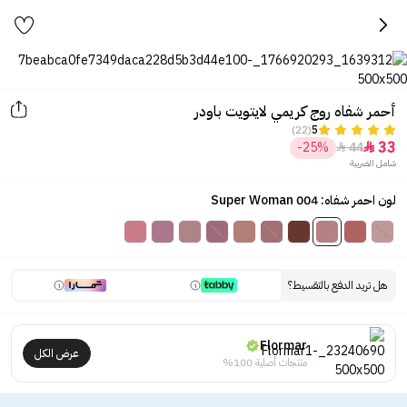
أحمر شفاه روج كريمي لايتويت باودر
(22)
5
33
-25%
44


شامل الضريبة
لون احمر شفاه: 004 Super Woman
هل تريد الدفع بالتقسيط؟
Flormar
عرض الكل
منتجات أصلية 100%