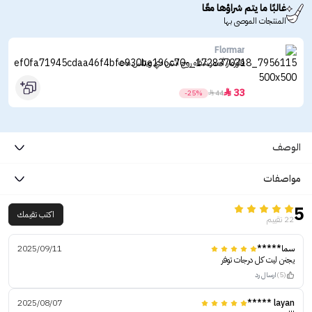
غالبًا ما يتم شراؤها معًا
المنتجات الموصى بها
Flormar
فلورمار أحمر شفاه روج اتش دي ويتلس مات
33

-25%

44
الوصف
مواصفات
5
اكتب تقيمك
22 تقييم
سما*****
2025/09/11
يجنن ليت كل درجات توفر
(5)
ارسال رد
2025/08/07
layan *****