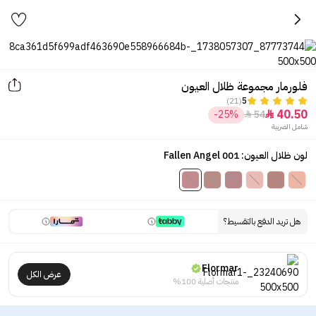
فلورمار مجموعة ظلال العيون
(21)
5
40.50
-25%
54


شامل الضريبة
لون ظلال العيون: 001 Fallen Angel
هل تريد الدفع بالتقسيط؟
Flormar
عرض الكل
منتجات أصلية 100%