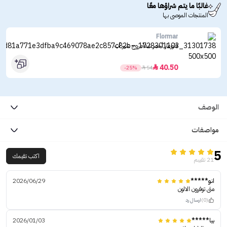
غالبًا ما يتم شراؤها معًا
المنتجات الموصى بها
Flormar
فلورمار أحمر شفاه روج شير أب
40.50

-25%

54
الوصف
مواصفات
5
اكتب تقيمك
21 تقييم
انو*****
2026/06/29
متى توفرون الالون
(0)
ارسال رد
بيا*****
2026/01/03