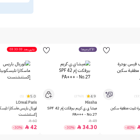
الأكثر مبيعاً
ينتهي بعد
03:33:03
5.0
4.9
(1)
(2763)
LOreal Paris
Missha
رة تثبيت مطفية سكين
ميشا بي بي كريم بيرفكت إم SPF 42
لوريال باريس ماسكارا تليسك
PA+++ - No.27
إكستنشنست
60
49


42
34.30


-30%
-30%
-40%