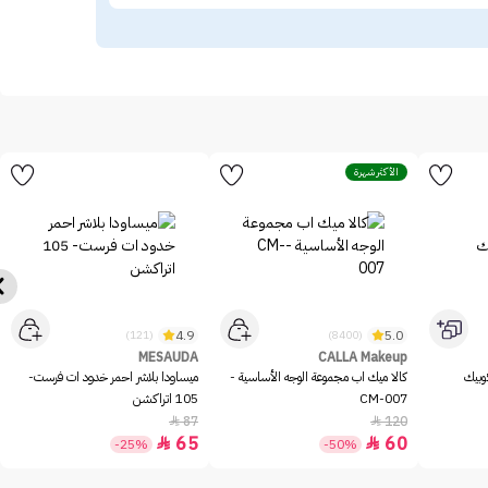
الأكثر شهرة
4.9
5.0
(121)
(8400)
MESAUDA
CALLA Makeup
وبيك
كالا ميك اب مجموعة الوجه الأساسية -
ميساودا بلاشر احمر خدود ات فرست-
CM-007
105 اتراكشن
87
120


65
60


-25%
-50%