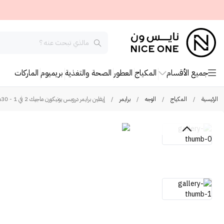
جميع الأقسام
المكياج
العطور
الصحة والتغذية
بريميوم
الماركات
الرئيسية
/
المكياج
/
الوجه
/
برايمر
/
إيفلين برايمر دروبس يونيكورن ماجيك 2 في 1 - 30مل