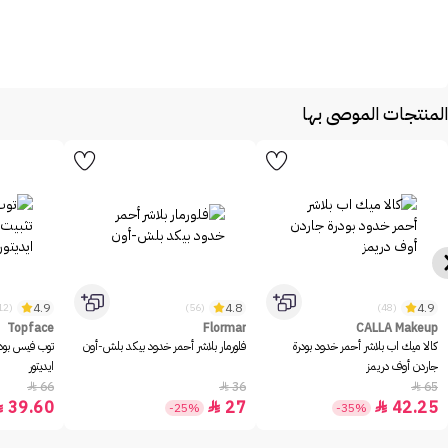
المنتجات الموصى بها
4.9
4.8
4.9
(1312)
(56)
(48)
Topface
Flormar
CALLA Makeup
كالا ميك اب بلاشر أحمر خدود بودرة
فلورمار بلاشر أحمر خدود بيكد بلش-أون
توب فيس بود
جاردن أوف دريمز
ايديتور
66
36
65



39.60
27
42.25



-25%
-35%