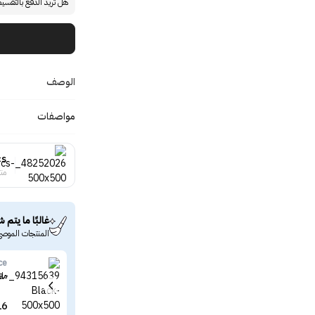
هل تريد الدفع بالتقسي
الوصف
مواصفات
cs
منت
غالبًا ما يتم ش
المنتجات الموصى
ce
ما
16