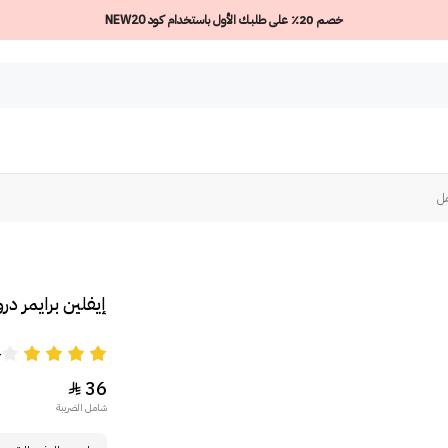
خصم 20٪ على طلبك الأول باستخدام كود NEW20
إيفلين برايمر دروبس ي
4
36

شامل الضريبة