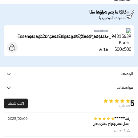
غالبًا ما يتم شراؤها معًا
المنتجات الموصى بها
essence
ماسكرا لاش برينسس فالس لاش ايفكت من ايسنس - اسود
16

الوصف
مواصفات
5
اكتب تقيمك
48 تقييم
رغد*****
2025/02/09
اجمل عطر وفواح يجنن يجنن
(1)
ارسال رد