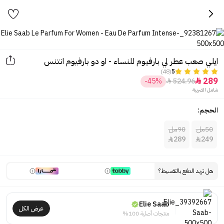
ايلي صعب عطر لي بارفيوم للنساء - او دو بارفيوم انتنس
(48)
5
289
-45%
524.96


شامل الضريبة
الحجم:
50مل
90مل
289
249


هل تريد الدفع بالتقسيط؟
Elie Saab
عرض الكل
منتجات أصلية 100%