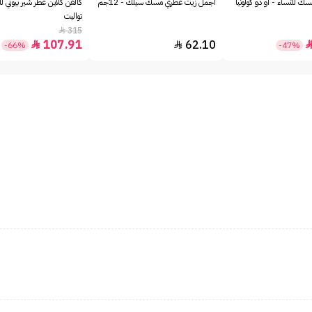
ك للنساء - او دو كولونيا
أجمل زيت عطري مسك سيلك - 12جم
كالفن كلاين عطر شير بيوتي لل
تواليت
315

107.91
62.10


-66%
-47%