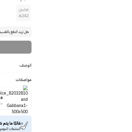
50مل
242

هل تريد الدفع بالتقسي
الوصف
مواصفات
na
منت
غالبًا ما يتم ش
المنتجات الموصى