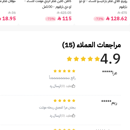
روبرتو كفالي عطر باراديسو للنساء - او دو
كالفن كلاين عطر اترنتي مومنت للنساء -
جوفان عطر مس
بارفيوم
او دي بارفيوم - 100مل
36
425.05
475



18.95
115
128.62



-73%
-73%
مراجعات العملاء (15)
4.9
عزا*****
رائع ججججججججداً
مفيد (0)
ارسال رد
ريم*****
يجننن مرا اعجبني ريحته موتتت
مفيد (0)
ارسال رد