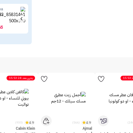
ea
دكتور ال
65
15:53:
ينتهي بعد
15:53:24
4.9
4.9
(930)
(566)
Calvin Klein
Ajmal