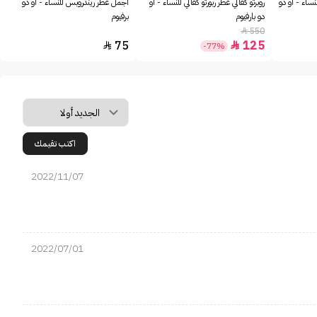
نساء - او دو
روبرتو كفالي عطر ربورتو كفالي للنساء - او
أجمل عطر ريندروبس للنساء - او دو
دو بارفيوم
برفيوم
550

75
125


-77%
اكتب تقيمك
2022/11/07
2022/07/01