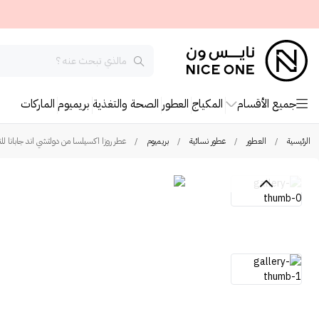
جميع الأقسام
المكياج
العطور
الصحة والتغذية
بريميوم
الماركات
الرئيسية
/
العطور
/
عطور نسائية
/
بريميوم
/
عطر روزا اكسيلسا من دولتشي اند جابانا للن