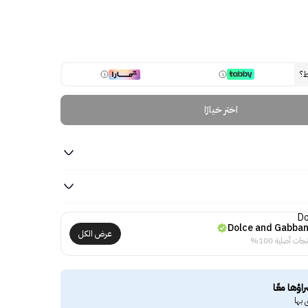
ط؟
اختر خيارًا
Dolce and Gabba
عرض الكل
جات أصلية 100%
راؤها معًا
 بها