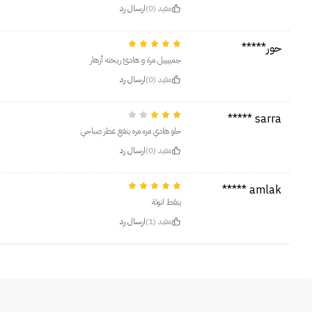
مفيد (0)
ارسال رد
حور*****
جمييييل مرة و هادئ ريحته أزهار
مفيد (0)
ارسال رد
sarra *****
حلو هادي مره مره ينفع عطر صباحي
مفيد (0)
ارسال رد
amlak *****
ينقط انوثة
مفيد (1)
ارسال رد