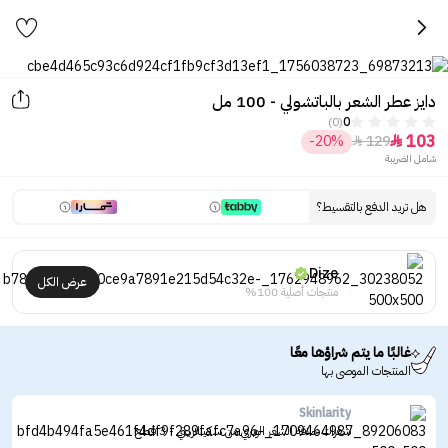
دايز عطر الشعر بالباتشولي - 100 مل
(0)
0
103
-20%
129


شامل الضريبة
هل تريد الدفع بالتقسيط؟
Dize
عرض الكل
منتجات أصلية 100%
غالبًا ما يتم شراؤها معًا
المنتجات الموصى بها
Skinlarity
شفرات حلاقة الشعر الوبري من سكينلاريتي - 3 قطع