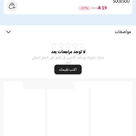
19

-17%

23
مواصفات
لا توجد مراجعات بعد
شارك تجربتك وساعد الآخرين في العثور على الخيار المثالي
لهم.
اكتب تقيمك