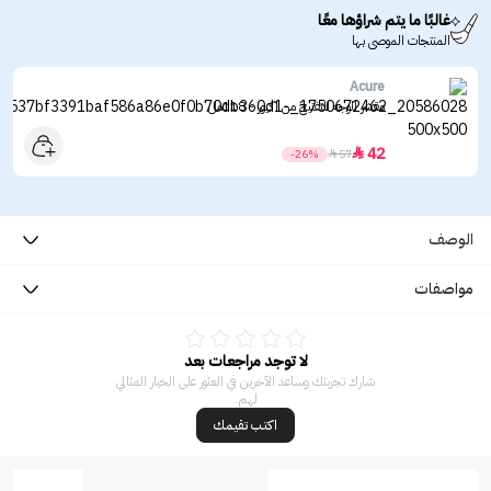
غالبًا ما يتم شراؤها معًا
المنتجات الموصى بها
Acure
مقشر الوجه للتفتيح من اكيور - 118مل
42

-26%

57
الوصف
مواصفات
لا توجد مراجعات بعد
شارك تجربتك وساعد الآخرين في العثور على الخيار المثالي
لهم.
اكتب تقيمك