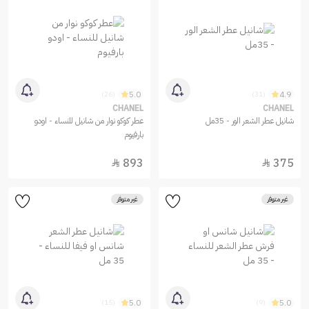
5.0
4.9
(26)
(31)
CHANEL
CHANEL
شانيل عطر الشعر الور - 35مل
عطر كوكو نوار من شانيل للنساء - اودو
بارفيوم
893
375


غير متوفر
غير متوفر
5.0
5.0
(15)
(9)