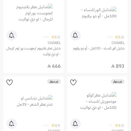
5.0
5.0
(14)
(19)
CHANEL
CHANEL
شانيل الور للنساء - 100مل - أو دو برفيوم
شانيل عطر بلاتينيوم ايجويست بور اوم للرجال
- او دي تواليت
666
893


غير متوفر
غير متوفر
4.9
5.0
(39)
(9)