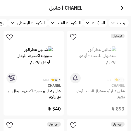
CHANEL | شانيل
ترتيب
الماركات
المكونات العليا
المكونات الوسطى
نوع 
غير متوفر
4.9
5.0
(25)
(73)
CHANEL
CHANEL
شانيل عطر ألور سنشوال للنساء - أو دو
شانيل عطر الور سبورت اكستريم للرجال - او
برفيوم
دي برفيوم
540
893


غير متوفر
غير متوفر