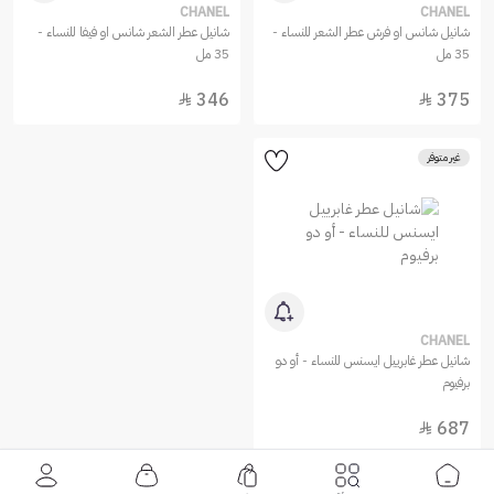
CHANEL
CHANEL
شانيل شانس او فرش عطر الشعر للنساء -
شانيل عطر الشعر شانس او فيفا للنساء -
35 مل
35 مل
346
375


غير متوفر
CHANEL
شانيل عطر غابرييل ايسنس للنساء - أو دو
برفيوم
687
