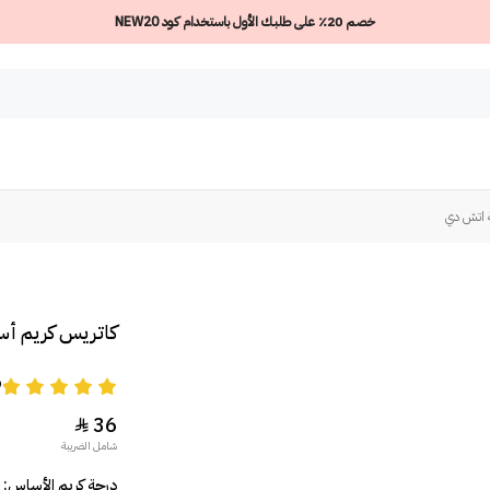
خصم 20٪ على طلبك الأول باستخدام كود NEW20
 اتش دي
كاتريس كريم أ
9
36

شامل الضريبة
درجة كريم الأساس: 020 Rose Beige