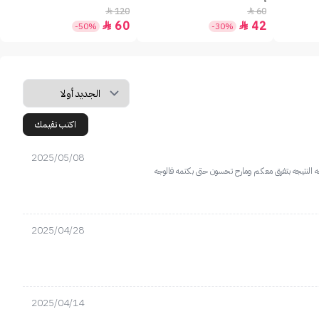
120
60


60
42


-50%
-30%
اكتب تقيمك
2025/05/08
2025/04/28
2025/04/14