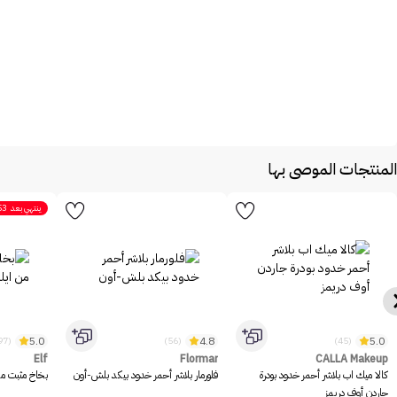
المنتجات الموصى بها
ينتهي بعد
53
5.0
4.8
5.0
(1097)
(56)
(45)
Elf
Flormar
CALLA Makeup
كالا ميك اب بلاشر أحمر خدود بودرة
فلورمار بلاشر أحمر خدود بيكد بلش-أون
بخاخ مثبت مكيا
جاردن أوف دريمز