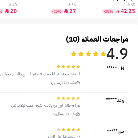
40
36
65



20
27
42.25



0%
-25%
-35%
مراجعات العملاء (10)
4.9
LN *****
انا خذت درجة 40 وانا حنطيه فاتحه وتاسبتني والتغطيه خياليه بس نصيحة لا تحطون مباشره على وجهكم حطوه في يدكم اول ومن الفرشة او بيوتي بلندر ثم طبطبو على الوجه النتيجه بتفرق معكم ومارح تحسون حتى بكتمه فالوجه
مفيد (17)
ارسال رد
وعد*****
صراحه طلبته اول مره وكانت النتيجه جميله توفقت فيها
مفيد (4)
ارسال رد
مني*****
ممتاز ومو ثقيل على الوجه