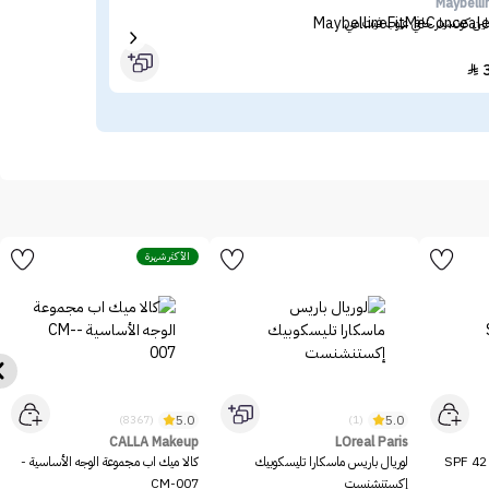
kin
Maybelli
لين كونسيلر خافي عيوب فيت مي
أمبو
36

الأكثر شهرة
5.0
5.0
(8367)
(1)
CALLA Makeup
LOreal Paris
ميشا بي بي كريم بيرفكت إم SPF 42
لوريال باريس ماسكارا تليسكوبيك
كالا ميك اب مجموعة الوجه الأساسية -
إكستنشنست
CM-007