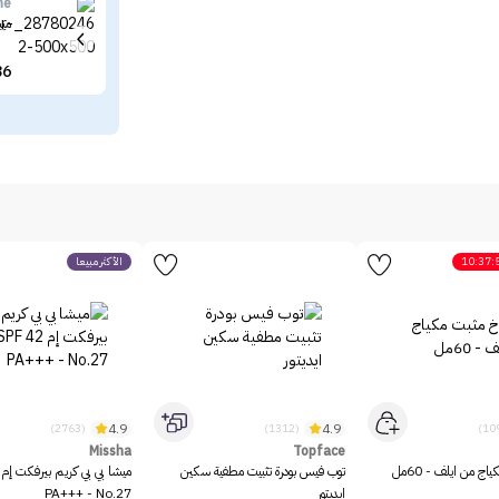
ne
ميب
36
10:37:
الأكثر مبيعاً
4.9
4.9
(2763)
(1312)
Missha
Topface
ج من ايلف - 60مل
توب فيس بودرة تثبيت مطفية سكين
ايديتور
PA+++ - No.27