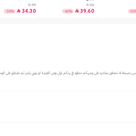
49
66


34.30
39.60


-30%
-40%
-5