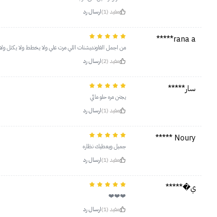
مفيد (1)
ارسال رد
rana a*****
من اجمل الفاونديشنات اللي مرت علي ولا يخطط ولا يكتل ولا يتحرك ١٦ ساعه وفووق خياااالي اخذ منه بالحبتين والثل
مفيد (2)
ارسال رد
سار*****
يجنن مره حلو مائي
مفيد (1)
ارسال رد
Noury *****
جميل ويعطيك نظاره
مفيد (1)
ارسال رد
‏ي�*****
❤️❤️❤️
مفيد (1)
ارسال رد