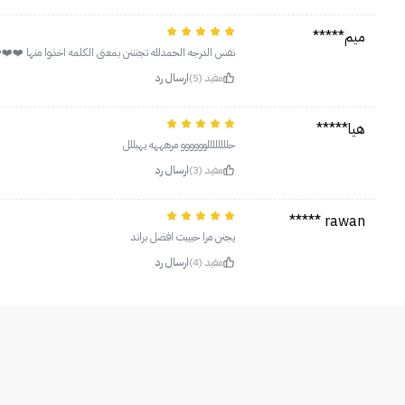
ميم*****
نفس الدرجه الحمدلله تجنننن بمعنى الكلمه اخذوا منها ❤
مفيد (5)
ارسال رد
هيا*****
حللللللللوووووو مرهههه يهبللل
مفيد (3)
ارسال رد
rawan *****
يجنن مرا حبيبت افضل براند
مفيد (4)
ارسال رد