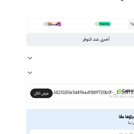
ط؟
أخبرني عند التوفر
Catri
عرض الكل
جات أصلية 100%
راؤها معًا
 بها