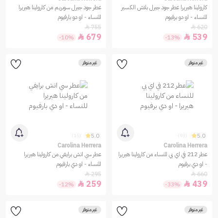
كارولينا هيريرا عطر جود جيرل بلاش الكسير
عطر جود جيرل سوبريم من كارولينا هيريرا
للنساء - او دو برفيوم
للنساء - او دو بارفيوم
755
620


679
539


-10%
-13%
غير متوفر
غير متوفر
5.0
5.0
(15)
(93)
Carolina Herrera
Carolina Herrera
عطر 212 في اي بي للنساء من كارولينا هيريرا
عطر سي اتش برايفي من كارولينا هيريرا
- او دي برفيوم
للنساء - او دي بارفيوم
295
660


259
439


-12%
-33%
غير متوفر
غير متوفر