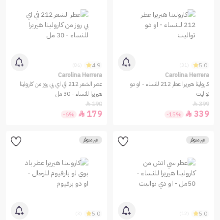
4.9
5.0
(86)
(31)
Carolina Herrera
Carolina Herrera
كارولينا هيريرا عطر 212 للنساء - او دو
عطر الشعر 212 في اي بي روز من كارولينا
تواليت
هيريرا للنساء - 30 مل
190
399


179
339


-6%
-15%
غير متوفر
غير متوفر
5.0
5.0
(3)
(12)