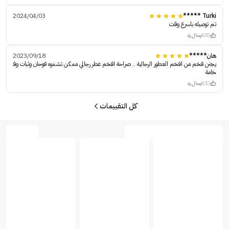
2024/04/03
Turki *****
تم توصيله باسرع وقت
(0)
ارسال رد
هان*****
2023/09/18
يجنن فخم من افخم العطور الرجالية .. صراحة افخم عطر رجالي ممكن تشموه فوحان وثبات وف
خامة
(1)
ارسال رد
كل التقييمات