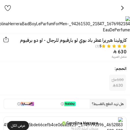
كارولينا هيريرا عطر باد بوي لو بارفيوم للرجال - او دو برفيوم
(3)
5
630

شامل الضريبة
الحجم:
100مل
630

هل تريد الدفع بالتقسيط؟
Carolina Herrera
عرض الكل
منتجات أصلية 100%