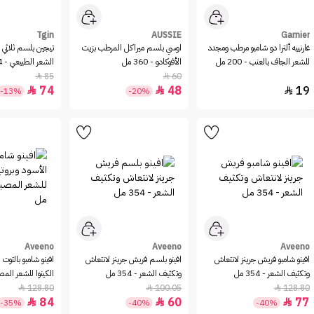
Tgin
AUSSIE
Garnier
غارنييه ألترا دو شامبو مرطب ومجدد
اوسي‏ بلسم ميراكل المرطب بزيت
تيجين بلسم ثلاثي 
للشعر الجاف بالعنب - 200 مل
الأفوكادو - 360 مل
الشعر الطبيعي - 384مل
85
60


74
48
19



-13%
-20%
Aveeno
Aveeno
Aveeno
افينو شامبو فريش جرينز لانتعاش
افينو بلسم فريش جرينز لانتعاش
افينو شامبو بالتوت 
وتكثيف الشعر - 354 مل
وتكثيف الشعر - 354 مل
الكينوا للشعر المصبوغ -
128.80
100.05
128.80



84
60
77



-35%
-40%
-40%