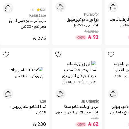
5.0
(1)
Pura D'or
Kerastase
الترطيب لتجديد
بيورا دور شامبو كولورهارموني
كيراستاس شامبو غلوس أبسولو
البنفسجي - 473 مل
هيدرا غلايز - 500مل
132.25

93

-30%
275

K18
JB Organic
الأسود وبروتين
جي بي اورجانيك شامبو صبغة
كيه 18 شامبو جاف إير ووش -
 354 مل
الشيب بزيت الارغان اللون بني غامق
118مل
3 في1 - 400مل
95

230
62


-35%