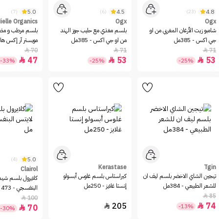
5.0
4.5
4.8
(7)
(6)
(23)
ielle Organics
Ogx
Ogx
شامبو زيت الأرغان المغربي من او
بلسم مغذي مع حليب جوز الهند
بلسم مرطب و مضا
جي اكس - 385مل
من او جي اكس - 385مل
مويستر آر إكس هاو
ميلي اورجانيكس - 355م
70
71
71



47
53
53



-33%
-25%
-25%
5.0
(4)
Kerastase
Tgin
Clairol
تيجين الشاي الاخضر بلسم ليف ان
كيراستاس بلسم غلوس أبسولو
كلايرول بلسم شيم
للشعر الطبيعي - 384مل
إنستا غلايز - 250مل
البنفسجي - 473 مل
85

100

205
74


-13%
70

-30%