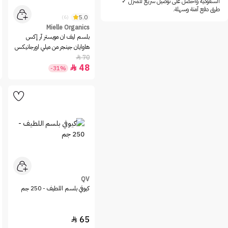
السعودية واحصل على توصيل سريع للمنزل ✓
Jardin D Oleane
طرق دفع آمنة وسهلة.
5.0
(6)
JB Organic
Mielle Organics
K18
بلسم ليف ان مويستر آر إكس
هاوايان جينجر من ميلي اورجانيكس
Kerastase
- 355مل
70

Kevin Murphy
48

-31%
KUNDAL
LAKME
LOreal Paris
LOREAL PROFESSIONNEL
Macadamia
Mahasin
Matrix
Mielle Organics
QV
كيوفي بلسم اللطيف - 250 جم
milk_shake
Missha
65
MOEV
