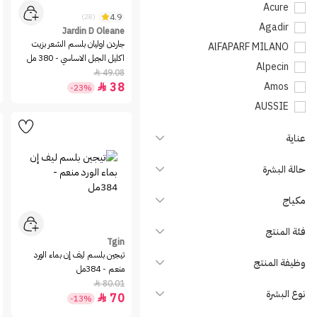
Acure
4.9
(28)
Agadir
Jardin D Oleane
جاردن اوليان بلسم الشعر بزيت
AlFAPARF MILANO
اكليل الجبل الاساسي - 380 مل
Alpecin
49.08

38
Amos

-23%
AUSSIE
Avalon Organics
عناية
Aveeno
Bepanthen
حالة البشرة
Biolage
مكياج
Biorga
Camille Rose
فئة المنتج
Tgin
Cantu
تيجين بلسم ليف إن بماء الورد
وظيفة المنتج
Capixy
منعم - 384مل
80.01
Clairol

نوع البشرة
70

-13%
Cococare