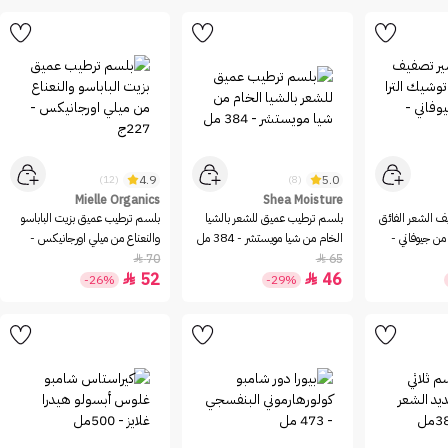
4.9
5.0
(12)
(8)
Mielle Organics
Shea Moisture
 الشعر الفائق
بلسم ترطيب عميق للشعر بالشيا
بلسم ترطيب عميق بزيت الباباسو
من جيوفاني -
الخام من شيا مويستشر - 384 مل
والنعناع من ميلي اورجانيكس -
227ج
70
65


52
46


-26%
-29%