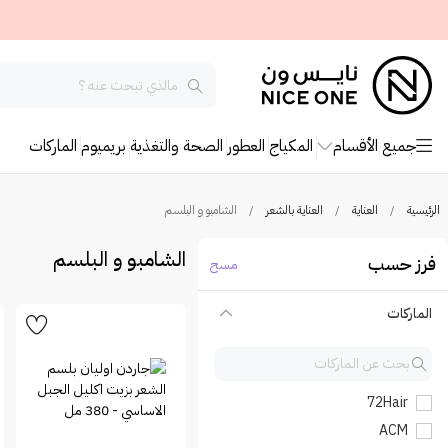
جميع الأقسام
المكياج
العطور
الصحة والتغذية
بريميوم
الماركات
الرئيسية
/
العناية
/
العناية بالشعر
/
الشامبو و البلسم
الشامبو و البلسم
فرز حسب
مسح
الماركات
72Hair
ACM