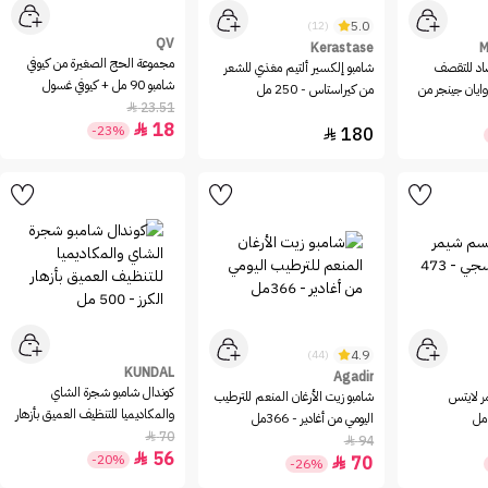
5.0
(12)
QV
Kerastase
M
مجموعة الحج الصغيرة من كيوفي
د للتقصف
شامبو إلكسير ألتيم مغذي للشعر
شامبو 90 مل + كيوفي غسول
ايان جينجر من
من كيراستاس - 250 مل
للجسم 40 ملل
23.51

ل
18

-23%
180

4.9
(44)
KUNDAL
Agadir
كوندال شامبو شجرة الشاي
ر لايتس
شامبو زيت الأرغان المنعم للترطيب
والمكاديميا للتنظيف العميق بأزهار
اليومي من أغادير - 366مل
الكرز - 500 مل
70

94

56

-20%
70

-26%