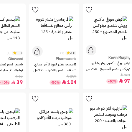
5.0
4.0
(1)
(1)
Kevin Murphy
Giovanni
Pharmaceris
كيفن مورفي ماكسي ووش شامبو
فارماسيرز مقشر لفروة الرأس معالج
بلسم اكسير تصفيف
ديتوكس للشعر المصبوغ - 250 مل
لتساقط الشعر والقشرة - 125 مل
توشيك الترا سليك 
161

118 مل
65
207


97

-40%
39
104


-40%
-50%