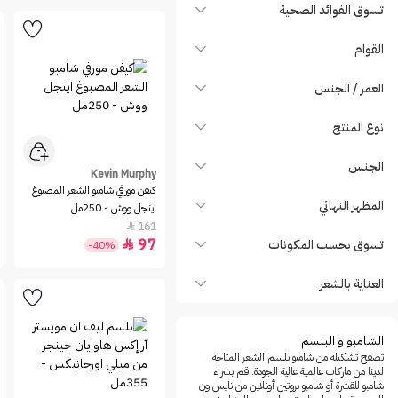
Colab
تسوق الفوائد الصحية
Color Wow
القوام
Diyating
Dr. Ceuracle
العمر / الجنس
Dr. miracle's
نوع المنتج
Dr.Melaxin
EO
الجنس
Kevin Murphy
Garnier
كيفن مورفي شامبو الشعر المصبوغ
المظهر النهائي
Giovanni
اينجل ووش - 250مل
161

Growus
97
تسوق بحسب المكونات

-40%
Henna Raghad
Herbal Essences
العناية بالشعر
Honey
IL SALONE MILANO
الشامبو و البلسم
ISDIN
تصفح تشكيلة من شامبو بلسم الشعر المتاحة
لدينا من ماركات عالمية عالية الجودة. قم بشراء
It's a 10
شامبو للقشرة أو شامبو بروتين أونلاين من نايس ون