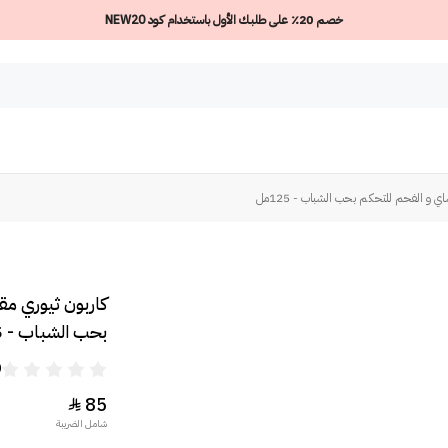
خصم 20٪ على طلبك الأول باستخدام كود NEW20
ي و الفحم للتحكم بحب الشباب - 125مل
كاربون ثيوري م
بحب الشباب - 125مل
0
85

شامل الضريبة