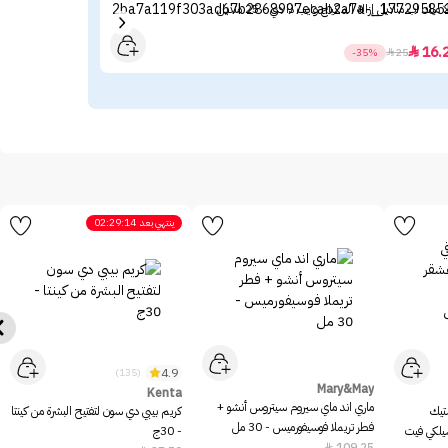
ا ميك اب مناديل إزالة المكياج وايب ذا دي - 25 منديل
لوري
.80
16.

-35%

25
ينتهي بعد
02:29:14
4.9
(135)
Mary&May
Kenta
ماري اند ماي سيروم سيتروس أنشو +
ستيك
كريم بيبي دي سون لتفتيح البشرة من كينتا
فطر تريملا فوسيفورميس - 30 مل
سيلكي فيت
- 30ج
