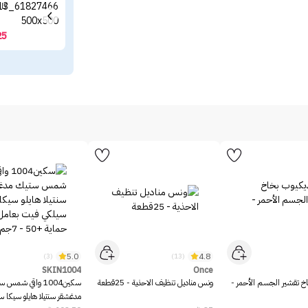
كال
25
5.0
4.8
(3)
(13)
SKIN1004
Once
خ تقشير الجسم الأحمر -
ونس مناديل تنظيف الاحذية - 25قطعة
سكين1004 واقي شمس 
مدغشقر سنتيلا هايلو سيكا 