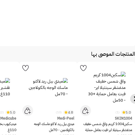
المنتجات الموصى بها
5.0
4.8
5.0
(2)
(10)
(1)
Medicube
Medi-Peel
SKIN1004
سكين1004 كريم واقي شمس خفيف
ميدي بيل ريد لاكتو ماسك الوجه
ميديكيوب بخا
مدغشقر سينتيلا اير-فيت بعامل حماية
بالكولاجين - 70مل
110غ