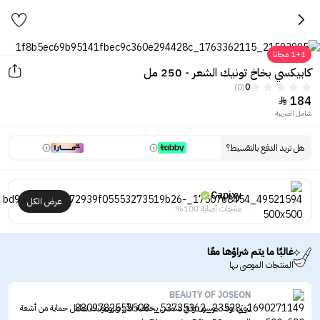
1+1 مجانا
كابيكسي بخاخ تونيك الشعر - 250 مل
(0)
0
184

شامل الضريبة
هل تريد الدفع بالتقسيط؟
Capixy
عرض الكل
منتجات أصلية 100%
غالبًا ما يتم شراؤها معًا
المنتجات الموصى بها
BEAUTY OF JOSEON
بيوتي اوف جوسون واقي شمس بخلاصة الأرز وبروبيوتيك بعامل حماية من أشعة