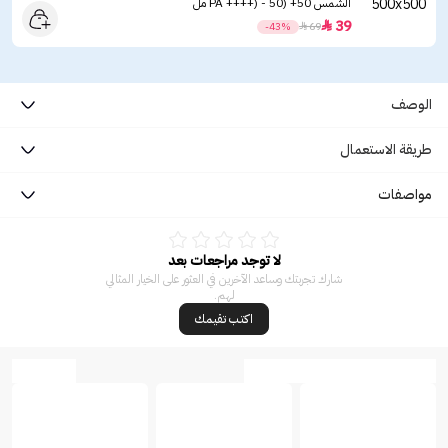
الشمس ‏50+ (PA ++++) - 50 مل
39

-43%

69
الوصف
طريقة الاستعمال
مواصفات
لا توجد مراجعات بعد
شارك تجربتك وساعد الآخرين في العثور على الخيار المثالي
لهم.
اكتب تقيمك