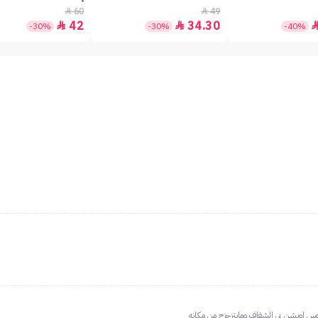
60
49


42
34.30


-30%
-30%
-40%
لوس اوبشن بي الشفاف ومايتزحزح من مكانه