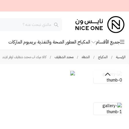
جميع الأقسام
المكياج
العطور
الصحة والتغذية
بريميوم
الماركات
الرئيسية
/
المكياج
/
الشفاه
/
محدد الشفايف
/
كالا ميك اب محدد شفايف اوفر لايند