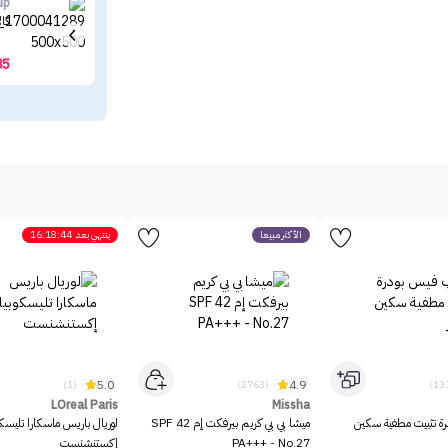
up
كال
85
الأكثر مبيعاً
ينتهي بعد
16:18:44
5.0
4.9
(1)
(2763)
LOreal Paris
Missha
رة تثبيت مطفية سكين
ميشا بي بي كريم بيرفكت إم SPF 42
لوريال باريس ماسكارا تليسك
PA+++ - No.27
إكستنشنست