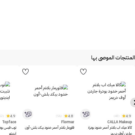
المنتجات الموصى بها
4.9
4.8
4.9
(1312)
(56)
(48)
Topface
Flormar
CALLA Makeup
كالا ميك اب بلاشر أحمر خدود بودرة
فلورمار بلاشر أحمر خدود بيكد بلش-أون
توب فيس بود
جاردن أوف دريمز
ايديتور