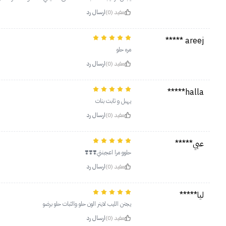
مفيد (0)
ارسال رد
areej *****
مره حلو
مفيد (0)
ارسال رد
halla*****
يهبل و ثابت بنات
مفيد (0)
ارسال رد
عبي*****
حلوو مرا اعجبنني❣️❣️❣️
مفيد (0)
ارسال رد
ليا*****
يجنن الليب لاينر الون حلو والثبات حلو برضو
مفيد (0)
ارسال رد