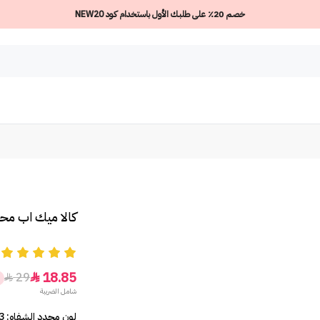
خصم 20٪ على طلبك الأول باستخدام كود NEW20
كالا ميك اب محد
5
18.85
29


شامل الضريبة
لون محدد الشفاه: B3