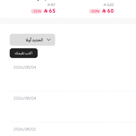
87
120


65
60


-25%
-50%
اكتب تقيمك
2026/08/04
2026/08/04
2026/08/02