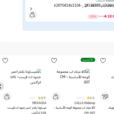
ace
CALLA Make
ا ميك اب تنت الشفاه - كرز
توب 
.85
18.

-35%

29
الأكثر شهرة
4.9
5.0
(121)
(8400)
MESAUDA
CALLA Makeup
وبيك
كالا ميك اب مجموعة الوجه الأساسية -
ميساودا بلاشر احمر خدود ات فرست-
CM-007
105 اتراكشن