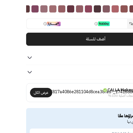
ط؟
أضف للسلة
CALLA Make
عرض الكل
جات أصلية 100%
راؤها معًا
 بها