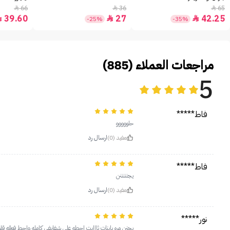
66
36
65



39.60
27
42.25



-25%
-35%
مراجعات العملاء (885)
5
فاط*****
حلووووو
مفيد (0)
ارسال رد
فاط*****
يجنننننن
مفيد (0)
ارسال رد
نور*****
يجنن مره يابنات ثااابت احطه على شفايفي كامله واحط فوقه ق