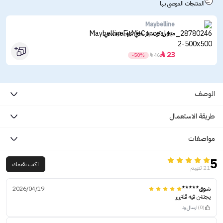
المنتجات الموصى بها
Maybelline
ميبلين كونسيلر خافي عيوب فيت مي
23

-50%

46
الوصف
طريقة الاستعمال
مواصفات
5
اكتب تقيمك
21 تقييم
شوق*****
2026/04/19
يجنننن فيه قلترررر
(0)
ارسال رد