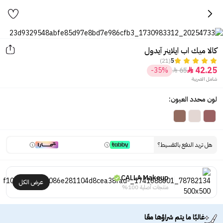
كالا ميك اب ايلاينر آيدول
(21)
5
42.25
-35%
65


شامل الضريبة
لون محدد العيون:
هل تريد الدفع بالتقسيط؟
CALLA Makeup
عرض الكل
منتجات أصلية 100%
غالبًا ما يتم شراؤها معًا