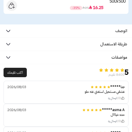
16.25

-35%

25
الوصف
طريقة الاستعمال
مواصفات
5
اكتب تقيمك
8400 تقييم
جنا*****
2026/08/03
عشقي مستحيل استغني عنه حلو
(0)
ارسال رد
2026/08/03
asma A*****
حده خيااال
(0)
ارسال رد