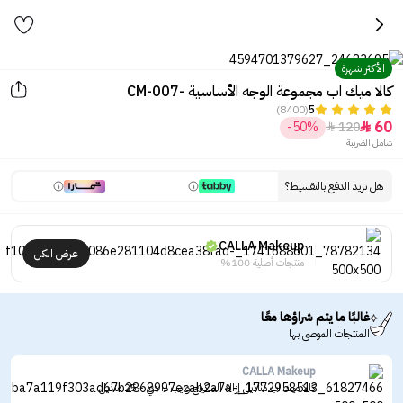
الأكثر شهرة
كالا ميك اب مجموعة الوجه الأساسية -CM-007
(8400)
5
60
-50%
120


شامل الضريبة
هل تريد الدفع بالتقسيط؟
CALLA Makeup
عرض الكل
منتجات أصلية 100%
غالبًا ما يتم شراؤها معًا
المنتجات الموصى بها
CALLA Makeup
كالا ميك اب مناديل إزالة المكياج وايب ذا دي - 25 منديل