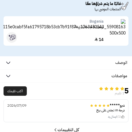
غالبًا ما يتم شراؤها معًا
المنتجات الموصى بها
Bogenia
بوجينيا قلم تحديد شفاه
14

الوصف
مواصفات
5
اكتب تقيمك
1 تقييم
شرو*****
2026/07/09
درجة ١٥ تجننن على بيج
(1)
ارسال رد
كل التقييمات