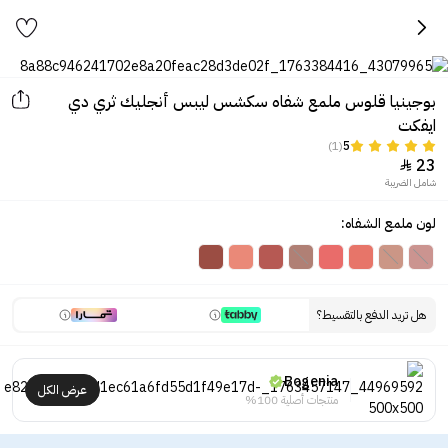
بوجينيا قلوس ملمع شفاه سكشس ليبس أنجليك ثري دي
ايفكت
(1)
5
23

شامل الضريبة
لون ملمع الشفاه:
هل تريد الدفع بالتقسيط؟
Bogenia
عرض الكل
منتجات أصلية 100%