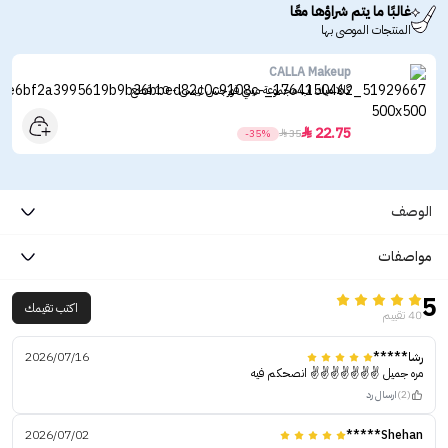
غالبًا ما يتم شراؤها معًا
المنتجات الموصى بها
CALLA Makeup
كالا ميك اب مجموعة ميني قورجس ليبس - 10 قطع
22.75

-35%

35
الوصف
مواصفات
5
اكتب تقيمك
40 تقييم
رشا*****
2026/07/16
مره جميل ✌️✌️✌️✌️✌️✌️✌️ انصحكم فيه
(2)
ارسال رد
2026/07/02
Shehan*****