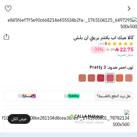
كالا ميك اب بلاشر بريتي ان بلش
(40)
5
22.75
-35%
35


شامل الضريبة
لون احمر خدود: Pretty 3
هل تريد الدفع بالتقسيط؟
CALLA Makeup
عرض الكل
منتجات أصلية 100%