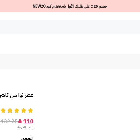
خصم 20٪ على طلبك الأول باستخدام كود NEW20
عطر نوا من كاشري
5
110
132.25

شامل الضريبة
الحجم: