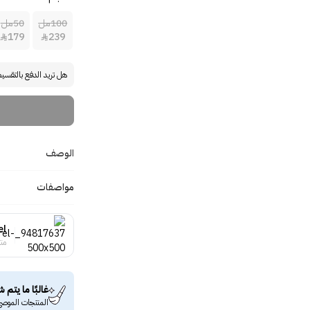
100مل
50مل
179
239


هل تريد الدفع بالتقسي
الوصف
مواصفات
el
منت
غالبًا ما يتم ش
المنتجات الموصى