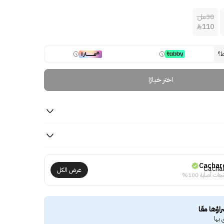
30مل
110

ط؟
اختر خيارًا
Cachar
عرض الكل
جات أصلية 100%
راؤها معًا
 بها