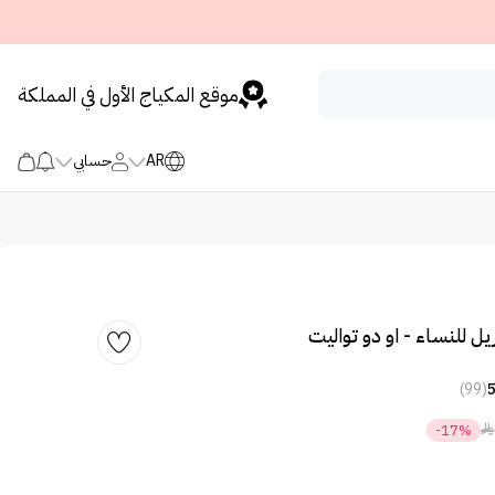
موقع المكياج الأول في المملكة
AR
حسابي
ل للنساء - او دو تواليت
(99)

-17%