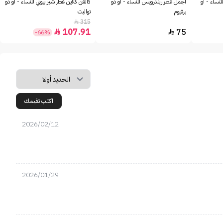
للنساء - او
أجمل عطر ريندروبس للنساء - او دو
كالفن كلاين عطر شير بيوتي للنساء - او دو
برفيوم
تواليت
315

107.91
75


-66%
اكتب تقيمك
2026/02/12
2026/01/29