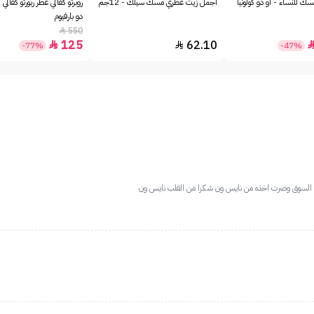
ك للنساء - او دو كولونيا
أجمل زيت عطري مسك سيلك - 12جم
روبرتو كفالي عطر ربورتو كفالي 
دو بارفيوم
550

125
62.10


-77%
-47%
في السوق وصرت اخذه من نايس ون شكرا من القلب نايس ون