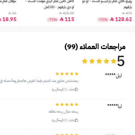
روبرتو كفالي عطر باراديسو للنساء - او دو
كالفن كلاين عطر اترنتي مومنت للنساء -
جوفان عطر مس
بارفيوم
او دي بارفيوم - 100مل
36
425.05
475



18.95
115
128.62



-73%
-73%
مراجعات العملاء (99)
5
ليل*****
يجننننننننن عطري منذ الصغر طبعا انقرض هالعطر ومااحصله 
مفيد (1)
ارسال رد
ليا*****
ريحته خيال ريحه نظافه
مفيد (0)
ارسال رد