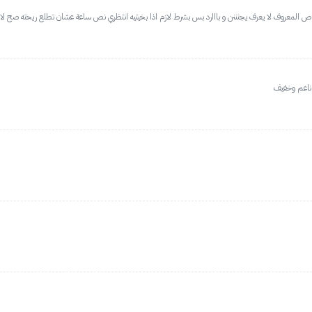
ص المعروف لا يعرف يجنننن و بااارد بس بشرط لازم اذا بخيتيه انتظري نص ساعة عشان تطلع ريحته صح لانه 
 ناعم وخفيف