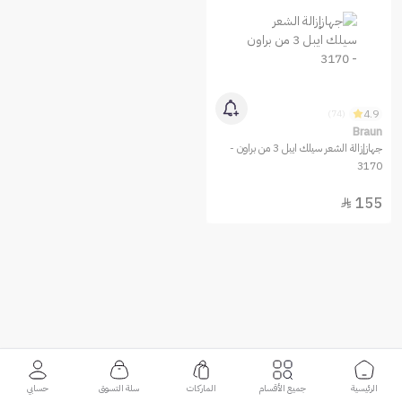
4.9
(74)
Braun
جهازإزالة الشعر سيلك ايبل 3 من براون -
3170
155

الرئيسية
جميع الأقسام
الماركات
سلة التسوق
حسابي