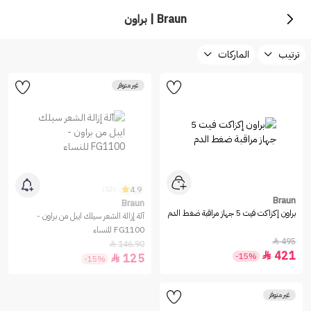
Braun | براون
ترتيب
الماركات
غير متوفر
4.9
(52)
Braun
Braun
براون إكزاكت فيت 5 جهاز مراقبة ضغط الدم
آلة إزالة الشعر سيلك ايبل من براون -
FG1100 للنساء
495

146.90

421

-15%
125

-15%
غير متوفر