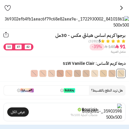
برجوا كريم اساس هيلثي مكس - 30مل
(3282)
5
91
-35%
140


10
:
47
:
42
شامل الضريبة
درجة كريم الأساس: 51W Vanille Clair
هل تريد الدفع بالتقسيط؟
Bourjois
عرض الكل
منتجات أصلية 100%