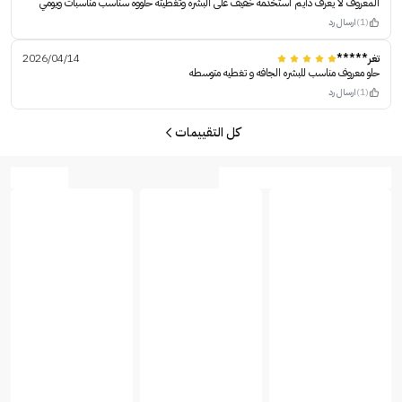
المعروف لا يعرف دايم استخدمه خفيف على البشره وتغطيته حلووه سناسب مناسبات ويومي
(1)
ارسال رد
تغر*****
2026/04/14
حلو معروف مناسب للبشره الجافه و تغطيه متوسطه
(1)
ارسال رد
كل التقييمات