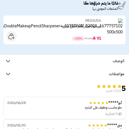
غالبًا ما يتم شراؤها معًا
المنتجات الموصى بها
MESAUDA
ميساودا مبراة أقلام مكياج مزدوجة
91

-35%

140
الوصف
مواصفات
5
3282 تقييم
أبو*****
2026/06/28
حلو مناسب وخفيف على البشره
(0)
ارسال رد
منى*****
2026/05/30