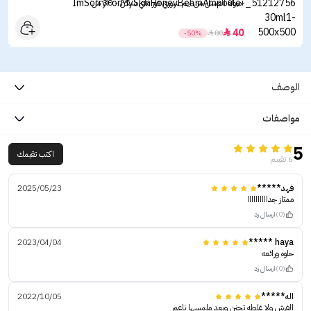
أمبولة العسل من ايم سوري فور ماي سكن - 30 مل
40

-50%

80
الوصف
مواصفات
5
اكتب تقيمك
6 تقييم
فهد*****
2025/05/23
ممتاز جداااااااااا
(0)
ارسال رد
2023/04/04
haya *****
حلوه ورائعه
(0)
ارسال رد
اله*****
2022/10/05
الفرش ولا غلطه تجنن وبعد ملمسها ناعم