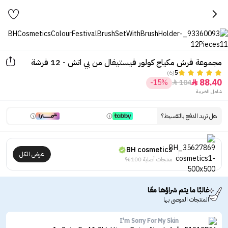
مجموعة فرش مكياج كولور فيستيفال من بي اتش - 12 فرشة
(6)
5
88.40
-15%
104


شامل الضريبة
هل تريد الدفع بالتقسيط؟
BH cosmetics
عرض الكل
منتجات أصلية 100%
غالبًا ما يتم شراؤها معًا
المنتجات الموصى بها
I'm Sorry For My Skin