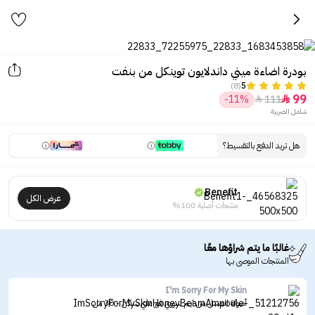
بودرة اضاءة ميني داندلايون توينكل من بنفت
(8)
5
99
-11%
111


شامل الضريبة
هل تريد الدفع بالتقسيط؟
Benefit
عرض الكل
منتجات أصلية 100%
غالبًا ما يتم شراؤها معًا
المنتجات الموصى بها
I'm Sorry For My Skin
أمبولة العسل من ايم سوري فور ماي سكن - 30 مل