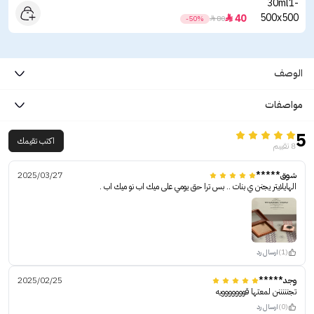
40

-50%

80
الوصف
مواصفات
5
اكتب تقيمك
8 تقييم
شوق*****
2025/03/27
الهايلايتر يجنن ي بنات .. بس ترا حق يومي على ميك اب نو ميك اب .
(1)
ارسال رد
وجد*****
2025/02/25
تجنننننن لمعتها قووووووويه
(0)
ارسال رد