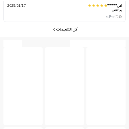
امل*****
2025/01/17
يجنننننن
(0)
ارسال رد
كل التقييمات