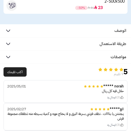
23

-50%

46
الوصف
طريقة الاستعمال
مواصفات
5
اكتب تقيمك
9 تقييم
2025/05/01
norah *****
حلال فيه كل ريال
(2)
ارسال رد
الع*****
2025/02/27
يجننننن يا بناااات ، نظف فرشي بسرعة البرق و لا يحتاج مويه و كمية بسيطه منه تنظفلك مجموعة
فرش
(3)
ارسال رد