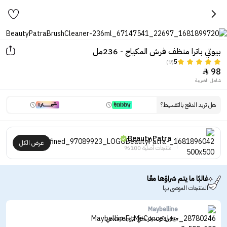
بيوتي باترا منظف فرش المكياج - 236مل
(9)
5
98

شامل الضريبة
هل تريد الدفع بالتقسيط؟
Beauty Patra
عرض الكل
منتجات أصلية 100%
غالبًا ما يتم شراؤها معًا
المنتجات الموصى بها
Maybelline
ميبلين كونسيلر خافي عيوب فيت مي