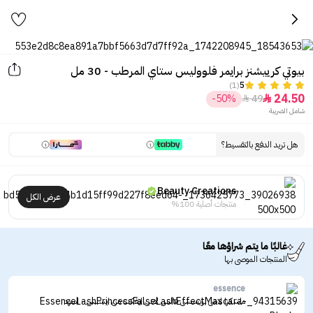
بيوتي كرييشنز برايمر فلووليس ستاي المرطب - 30 مل
(1)
5
24.50
-50%
49


شامل الضريبة
هل تريد الدفع بالتقسيط؟
Beauty Creations
عرض الكل
منتجات أصلية 100%
غالبًا ما يتم شراؤها معًا
المنتجات الموصى بها
essence
ماسكرا لاش برينسس فالس لاش ايفكت من ايسنس - اسود