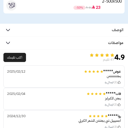
23

-50%

46
الوصف
مواصفات
4.9
اكتب تقيمك
47 تقييم
عوض*****
2025/02/12
يجننننننننننن
(2)
ارسال رد
فات*****
2025/02/04
يجنن للكيرليز
(2)
ارسال رد
روا*****
2024/12/30
اجمييييل شي يجننننن للشعر الكيرلي
(3)
ارسال رد