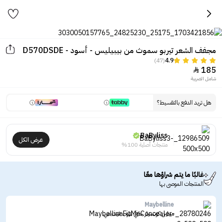
مجفف الشعر تيربو سموث من بيبيليس - أسود - D570DSDE
(47)
4.9
185

شامل الضريبة
هل تريد الدفع بالتقسيط؟
BaByliss
عرض الكل
منتجات أصلية 100%
غالبًا ما يتم شراؤها معًا
المنتجات الموصى بها
Maybelline
ميبلين كونسيلر خافي عيوب فيت مي