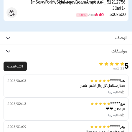
أمبولة العسل من ايم سوري فور ماي سكن - 30 مل
40

-50%

80
الوصف
مواصفات
5
اكتب تقيمك
33 تقييم
هنا*****
2025/04/03
ممتاز يستاهل كل ريال لشعر القصير
(2)
ارسال رد
مرو*****
2025/02/13
مرا يجنن ❤️❤️
(1)
ارسال رد
زهر*****
2025/01/09
انصح فيه وبشده مرى مرى ممتاز