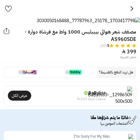
مصفف شعر هوائي بيبيليس 1000 واط مع فرشاة دوارة -
AS960SDE
(33)
5
399

شامل الضريبة
هل تريد الدفع بالتقسيط؟
BaByliss
عرض الكل
منتجات أصلية 100%
غالبًا ما يتم شراؤها معًا
المنتجات الموصى بها
I'm Sorry For My Skin