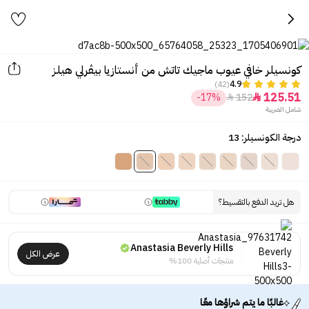
كونسيلر خافي عيوب ماجيك تاتش من أنستازيا بيڤرلي هيلز
(42)
4.9
125.51
-17%
152


شامل الضريبة
درجة الكونسيلر: 13
هل تريد الدفع بالتقسيط؟
Anastasia Beverly Hills
عرض الكل
منتجات أصلية 100%
غالبًا ما يتم شراؤها معًا