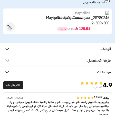
المنتجات الموصى بها
Maybelline
ميبلين كونسيلر خافي عيوب فيت مي
125.51

-17%

152
الوصف
طريقة الاستعمال
مواصفات
4.9
اكتب تقيمك
42 تقييم
رهف*****
2025/08/03
رهيييييييببب اشتريتو واستعملتو لخواتي وحده بشرتها دهنيه والثانيه مختلطه ومررا حلو عليهم وانا
جافه وبرضو عجبني ومراا حلو بس لازم له طريقة استعمال معينه لازم ترطبي كويس وتستني دقيقه
بالضبط وتدمجيه ولازم الباودر حقتك تقول حلوه كمان مو اي كلام ولازم تستعملي طريقة الباودر ا
لصحيحه