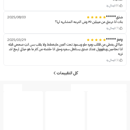
(8)
ارسال رد
شذى*****
2025/08/03
بنات انا درجتي من ميبيلين ٢٥ وش الدرجه المشابهه لها؟
(7)
ارسال رد
2025/03/29
jory *****
خيااالي يغطي من قلللب ومره حلو وسموذ تحت العين مايخطط ولا يقلب بس انتِ صححي قبله
اذا تحتاجين ويطووول عندك صدق يستاهل سعره وحتى انا خلصته من كثر ما هو خيالي ارجع اش
تريه
(1)
ارسال رد
كل التقييمات