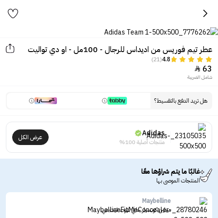
عطر تيم فوريس من اديداس للرجال - 100مل - او دي تواليت
(21)
4.8
63

شامل الضريبة
هل تريد الدفع بالتقسيط؟
Adidas
عرض الكل
منتجات أصلية 100%
غالبًا ما يتم شراؤها معًا
المنتجات الموصى بها
Maybelline
ميبلين كونسيلر خافي عيوب فيت مي