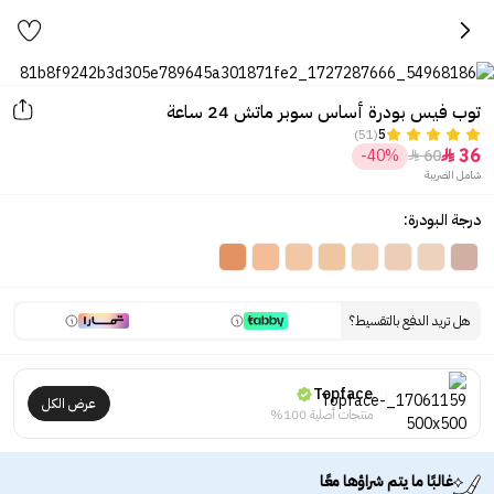
توب فيس بودرة أساس سوبر ماتش 24 ساعة
(51)
5
36
-40%
60


شامل الضريبة
درجة البودرة:
هل تريد الدفع بالتقسيط؟
Topface
عرض الكل
منتجات أصلية 100%
غالبًا ما يتم شراؤها معًا