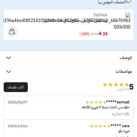
المنتجات الموصى بها
Topface
توب فيس بخاخ مثبت مكياج ستاي مات - 100مل
24

-40%

40
الوصف
مواصفات
5
اكتب تقيمك
51 تقييم
2026/06/27
asmaal*****
حلوه بس اخذت درجة ٣ مررررررا فاتحه
(6)
ارسال رد
2025/10/16
sara *****
مررره حلو