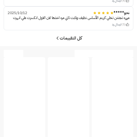
(4)
ارسال رد
نحو*****
2025/10/12
مررره تجنننن تخلي كريم الأساس نظيف وثابت ثاني مره اخذها لان الاول انكسرت علي انهرت
(5)
ارسال رد
كل التقييمات