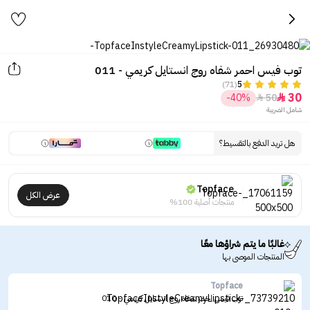
توب فيس احمر شفاه روج انستايل كريمي - 011
(71)
5
30
-40%
50


شامل الضريبة
هل تريد الدفع بالتقسيط؟
Topface
عرض الكل
منتجات أصلية 100%
غالبًا ما يتم شراؤها معًا
المنتجات الموصى بها
Topface
توب فيس احمر شفاه روج انستايل كريمي - 010