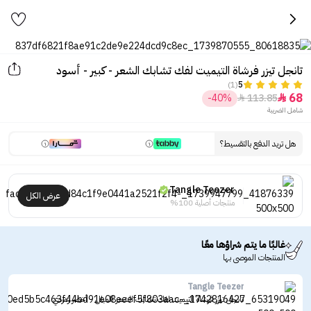
تانجل تيزر فرشاة التيميت لفك تشابك الشعر - كبير - أسود
(1)
5
68
-40%
113.85


شامل الضريبة
هل تريد الدفع بالتقسيط؟
Tangle Teezer
عرض الكل
منتجات أصلية 100%
غالبًا ما يتم شراؤها معًا
المنتجات الموصى بها
Tangle Teezer
تانجل تيزر فرشاة التيميت لفك تشابك الشعر المبلل - أخضر زمردي