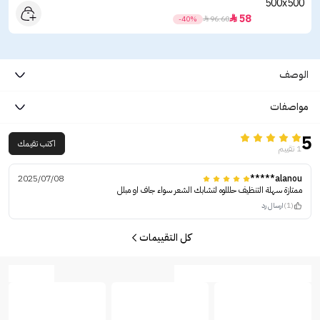
58

-40%

96.60
الوصف
مواصفات
5
اكتب تقيمك
1 تقييم
2025/07/08
alanou*****
ممتازة سهلة التنظيف حلللوه لتشابك الشعر سواء جاف او مبلل
(1)
ارسال رد
كل التقييمات