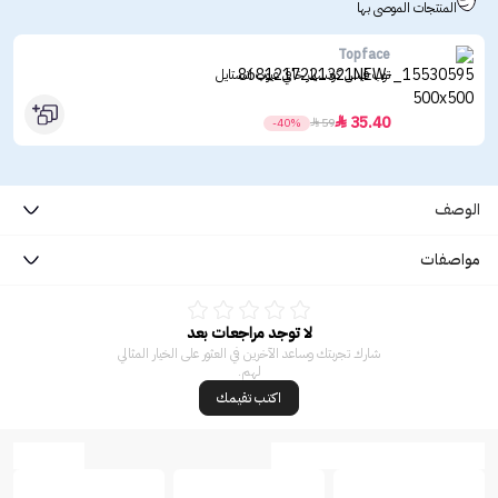
المنتجات الموصى بها
Topface
توب فيس كونسيلر خافي عيوب انستايل
35.40

-40%

59
الوصف
مواصفات
لا توجد مراجعات بعد
شارك تجربتك وساعد الآخرين في العثور على الخيار المثالي
لهم.
اكتب تقيمك