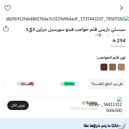
سيسلي باريس قلم حواجب فيتو سورسيل ديزاين 3في1
(0)
0
294

شامل الضريبة
لون قلم الحواجب:
هل تريد الدفع بالتقسيط؟
Sisley
عرض الكل
منتجات أصلية 100%
غالبًا ما يتم شراؤها معًا