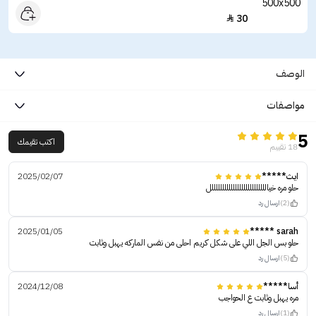
30

الوصف
مواصفات
5
اكتب تقيمك
18 تقييم
ايث*****
2025/02/07
حلو مره خياللللللللللللللللللللللللللل
(2)
ارسال رد
2025/01/05
sarah *****
حلو بس الجل اللي على شكل كريم احلى من نفس الماركه يهبل وثابت
(5)
ارسال رد
أسا*****
2024/12/08
مره يهبل وثابت ع الحواجب
(1)
ارسال رد