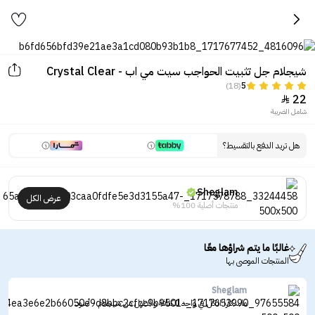
شيجلام جل تثبيت الحواجب سيت مي اب - Crystal Clear
(18)
5
22

شامل الضريبة
هل تريد الدفع بالتقسيط؟
Sheglam
عرض الكل
منتجات أصلية 100%
غالبًا ما يتم شراؤها معًا
المنتجات الموصى بها
Sheglam
ماسكارا الكل في واحد للكثافة والطول من شيجلام - أسود