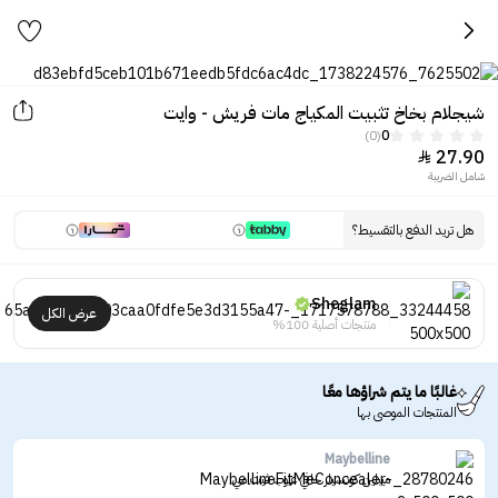
شيجلام بخاخ تثبيت المكياج مات فريش - وايت
(0)
0
27.90

شامل الضريبة
هل تريد الدفع بالتقسيط؟
Sheglam
عرض الكل
منتجات أصلية 100%
غالبًا ما يتم شراؤها معًا
المنتجات الموصى بها
Maybelline
ميبلين كونسيلر خافي عيوب فيت مي