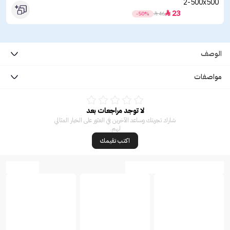
23

-50%

46
الوصف
مواصفات
لا توجد مراجعات بعد
شارك تجربتك وساعد الآخرين في العثور على الخيار المثالي
لهم.
اكتب تقيمك