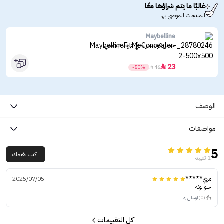
غالبًا ما يتم شراؤها معًا
المنتجات الموصى بها
Maybelline
ميبلين كونسيلر خافي عيوب فيت مي
23

-50%

46
الوصف
مواصفات
5
اكتب تقيمك
1 تقييم
مري*****
2025/07/05
حلو لونه
(0)
ارسال رد
كل التقييمات