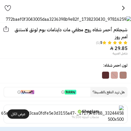
شيجلام أحمر شفاه روج مطفي مات داينامات بوم لونق لاستنق
آمبر روز
(1)
5
29.85

شامل الضريبة
لون احمر شفاه:
هل تريد الدفع بالتقسيط؟
Sheglam
عرض الكل
منتجات أصلية 100%