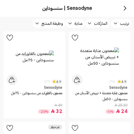
Sensodyne | سنسوداين
ترتيب
الماركات
عناية
وظيفة المنتج
4.9
4.9
(27)
(76)
Sensodyne
Sensodyne
معجون عناية متعددة + تبييض الأسنان من
معجون بالفلورايد من سنسوداين - 75مل
سنسوداين - 50مل
40
25.30


32
24


-20%
-5%
غير متوفر