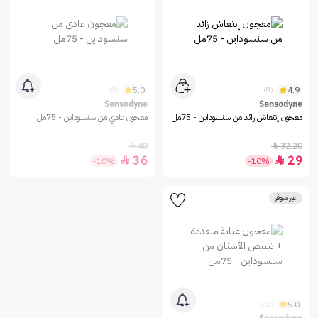
5.0
4.9
(8)
(8)
Sensodyne
Sensodyne
معجون إنتعاش زائد من سنسوداين - 75مل
معجون عادي من سنسوداين - 75مل
40
32.20


36
29


-10%
-10%
غير متوفر
5.0
(41)