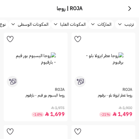
ROJA | روجا
ترتيب
الماركات
المكونات العليا
المكونات الوسطى
نوع 
ROJA
ROJA
روجا عطر ايزولا بلو - برفيوم
روجا اليسيوم بور فيم - بارفيوم
1,975
1,900


1,699
1,499


-14%
-21%