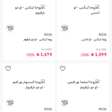
ROJA
ROJA
روجا ابيكس - او انتنس
روجا ابيكس - او دو بارفيوم
1,975
1,285


1,679
1,099


-15%
-14%
ROJA
ROJA