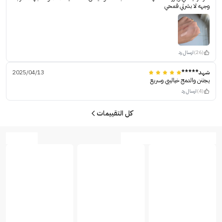
وجهه لا بشرتي قمحي
(26)
ارسال رد
شهد*****
2025/04/13
يجننن والدمج خيالييي وسريع
(4)
ارسال رد
كل التقييمات