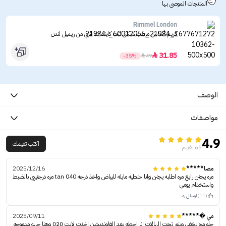
المنتجات الموصى بها
Rimmel London
كريم أساس مرطب سكن تنت كايند اند فري من ريميل لندن
31.85

-35%

49
الوصف
مواصفات
4.9
اكتب تقيمك
65 تقييم
مضا*****
2025/12/16
مره يجنن رابع مره اطلبه يجنن وانا حنطيه مايله للبياض واخذ درجه tan 040 مره درجتييي بالضبط
واستخدام يومي
(11)
ارسال رد
مي �*****
2025/09/11
حلو مره يخفي وينور تحت الهالات انا احطه بعد الفاونديشن اخذت لايت 020 وهنا جهه مدموجه