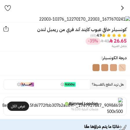
كونسيلر خافي عيوب كايند آند فري من ريميل لندن
(65)
4.9
26.65
-35%
41


شامل الضريبة
درجة الكونسيلر:
هل تريد الدفع بالتقسيط؟
Rimmel London
عرض الكل
منتجات أصلية 100%
غالبًا ما يتم شراؤها معًا