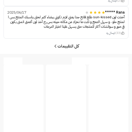
(2)
ارسال رد
2025/06/17
Rana *****
أخذت لون sun-kissed طلع فاتح جدا يعني لازم تكوني بيضاء كثير لحتى يناسبك المنتج بس ا
لمنتج حلو ، و سهل الدمج و ثابت ما تحرك من مكانه حبيته بس رح آخذ لون أغمق اتمنى يكون
في صور و سواتشات أكثر للمنتجات حتى يسهل علينا اختيار الدرجات
(33)
ارسال رد
كل التقييمات