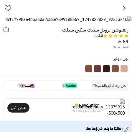
ريفلوشن برونزر ستيك سكين سيلك
(5)
4.8
59

شامل الضريبة
لون برونزر:
هل تريد الدفع بالتقسيط؟
Revolution
عرض الكل
منتجات أصلية 100%
غالبًا ما يتم شراؤها معًا