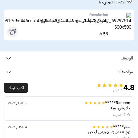
المنتجات الموصى بها
Revolution
ريفلوشن بلاشر أحمر خدود ستيك سكين سيلك ماربل
59

الوصف
مواصفات
4.8
اكتب تقيمك
5 تقييم
2025/10/12
Raneem*****
حلو يحلي الوجه
(0)
ارسال رد
سحر*****
2025/06/24
ويني عنه من زمااان وبديل ارخص