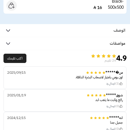
16

الوصف
مواصفات
4.9
اكتب تقيمك
24 تقييم
من�*****
2025/09/15
لون يومي بامتياز لاصحاب البشرة الدافئة.
(1)
ارسال رد
شوق*****
2025/01/19
رائع وثابت ما يتعب ابد
(0)
ارسال رد
انه*****
2024/12/15
جميل جدا
(0)
ارسال رد