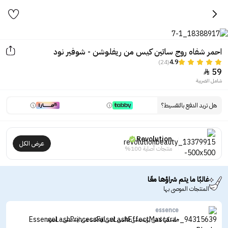
احمر شفاه روج ساتين كيس من ريفلوشن - شوفير نود
(24)
4.9
59

شامل الضريبة
هل تريد الدفع بالتقسيط؟
Revolution
عرض الكل
منتجات أصلية 100%
غالبًا ما يتم شراؤها معًا
المنتجات الموصى بها
essence
ماسكرا لاش برينسس فالس لاش ايفكت من ايسنس - اسود