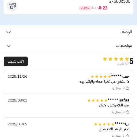
23

-50%

46
الوصف
مواصفات
5
اكتب تقيمك
67 تقييم
حصه*****
2025/11/26
لا استغني عنها لانها جميله والوانها روعه
(0)
ارسال رد
2025/08/03
safaa *****
حلوه الوانه وثقيل الالوان
(0)
ارسال رد
مها*****
2025/05/09
تجنن الوانه والقلتر خيالي
(2)
ارسال رد