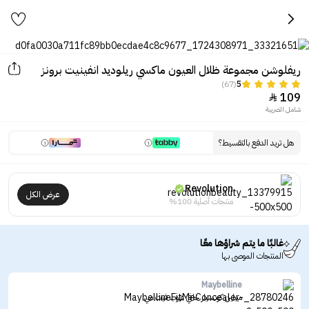
ريفلوشن مجموعة ظلال العيون ماكسي ريلوديد انفينيت برونز
(67)
5
109

شامل الضريبة
هل تريد الدفع بالتقسيط؟
Revolution
عرض الكل
منتجات أصلية 100%
غالبًا ما يتم شراؤها معًا
المنتجات الموصى بها
Maybelline
ميبلين كونسيلر خافي عيوب فيت مي