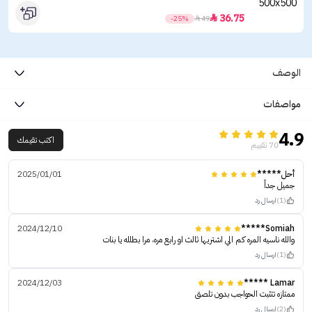
36.75

-25%

49
الوصف
مواصفات
4.9
اكتب تقيمك
70 تقييم
أحل*****
2025/01/01
جميل جداً
(1)
ارسال رد
2024/12/10
Somiah*****
والله ناسيه المره كم الي اشتريها ثالث او رابع مره، مرا بطلله يا بنات
(1)
ارسال رد
2024/12/03
Lamar *****
ممتازه تتثبت الحواجب بدون تلصق
(2)
ارسال رد