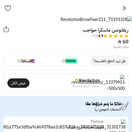
ريفلوشن ماسكرا حواجب
(70)
4.9
60

شامل الضريبة
هل تريد الدفع بالتقسيط؟
Revolution
عرض الكل
منتجات أصلية 100%
غالبًا ما يتم شراؤها معًا
المنتجات الموصى بها
Flormar
فلورمار أحمر شفاه روج شير أب