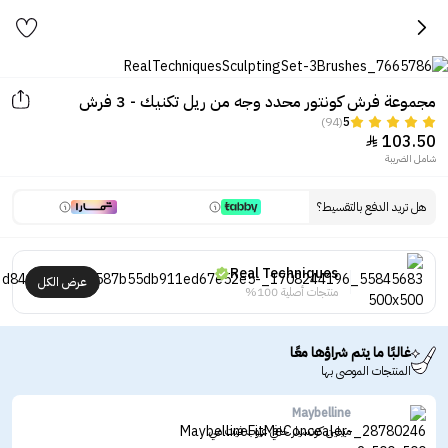
مجموعة فرش كونتور محدد وجه من ريل تكنيك - 3 فرش
(94)
5
103.50

شامل الضريبة
هل تريد الدفع بالتقسيط؟
Real Techniques
عرض الكل
منتجات أصلية 100%
غالبًا ما يتم شراؤها معًا
المنتجات الموصى بها
Maybelline
ميبلين كونسيلر خافي عيوب فيت مي