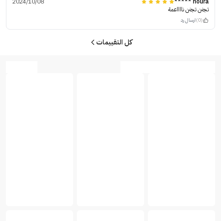
2024/10/08
noura *****
تجنن تجنن نااااعمة
(0)
ارسال رد
كل التقييمات