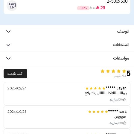
23

-50%

46
الوصف
الملحقات
مواصفات
5
اكتب تقيمك
94 تقييم
2025/02/24
Layan *****
يهبلللللللللللاالالللللللللللل بنات رائع
(0)
ارسال رد
2024/10/23
sara *****
حلووووين
(0)
ارسال رد