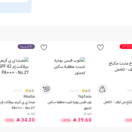
17:05:
الأكثر مبيعاً
4.9
4.9
(2763)
(1312)
Missha
Topface
ج من ايلف - 60مل
توب فيس بودرة تثبيت مطفية سكين
ايديتور
PA+++ - No.27
49
66


34.30
39.60


-30%
-40%
-5