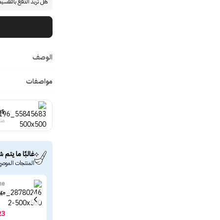
هل تريد الدفع بالتقسي
الوصف
مواصفات
es
منت
غالبًا ما يتم ش
المنتجات الموصى
ne
ميب
23