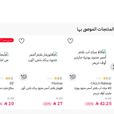
المنتجات الموصى بها
ينتهي بعد
17
5.0
4.8
5.0
(1097)
(56)
(45)
Elf
Flormar
CALLA Makeup
كالا ميك اب بلاشر أحمر خدود بودرة
فلورمار بلاشر أحمر خدود بيكد بلش-أون
بخاخ مثبت مكيا
جاردن أوف دريمز
40
36
65



20
27
42.25



0%
-25%
-35%