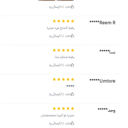
مفيد (6)
ارسال رد
Reem R*****
رهيبه للمدج مرره حبيتها
مفيد (1)
ارسال رد
بسا*****
رهيبة ممتازه جدا
مفيد (0)
ارسال رد
Umtore*****
♥️♥️♥️♥️
مفيد (0)
ارسال رد
وجد*****
حبيتها مو كبيره تججججننننن
مفيد (0)
ارسال رد