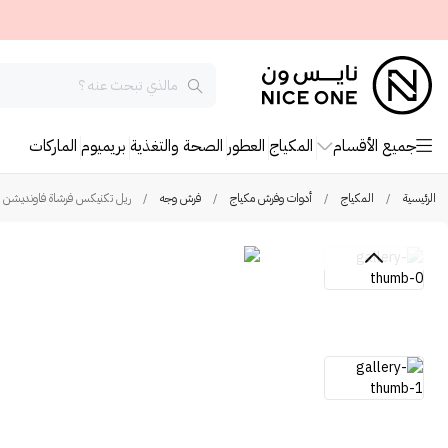
جميع الأقسام
المكياج
العطور
الصحة والتغذية
بريميوم
الماركات
الرئيسية
/
المكياج
/
أدوات وفرش مكياج
/
فرش وجه
/
ريل تكنيكس فرشاة فاونديشن مي