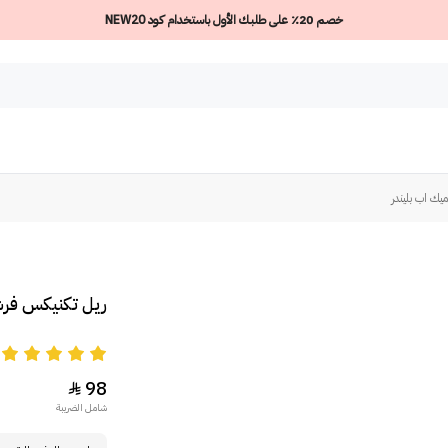
خصم 20٪ على طلبك الأول باستخدام كود NEW20
ك اب بليندر
ريل تكنيكس فرش
5
98

شامل الضريبة