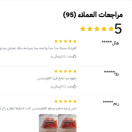
مراجعات العملاء (95)
5
هال*****
الفرشاة جميلة جداً جدآ وناعمه جدا بصراحه بطله عجبتني مره تو
مفيد (0)
ارسال رد
روا*****
حلووه مره ادمج فيها الفاونديشن
مفيد (1)
ارسال رد
ريم*****
تدنن و مره صغيره وحلوه للفاونديشن، كنت انتظرها تتوفر و راح ا