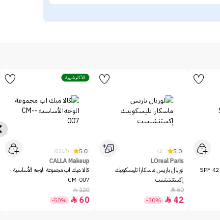
الأكثر شهرة
5.0
5.0
(8367)
(1)
CALLA Makeup
LOreal Paris
ميشا بي بي كريم بيرفكت إم SPF 42
لوريال باريس ماسكارا تليسكوبيك
كالا ميك اب مجموعة الوجه الأساسية -
إكستنشنست
CM-007
120
60


60
42


-50%
-30%