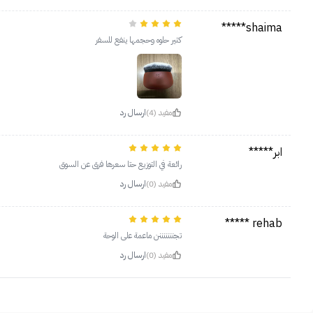
shaima*****
كتير حلوه وحجمها ينفع للسفر
مفيد (4)
ارسال رد
ابر*****
رائعة في التوزيع حتا سعرها فرق عن السوق
مفيد (0)
ارسال رد
rehab *****
تجنننننننن ماعمة على الوحة
مفيد (0)
ارسال رد