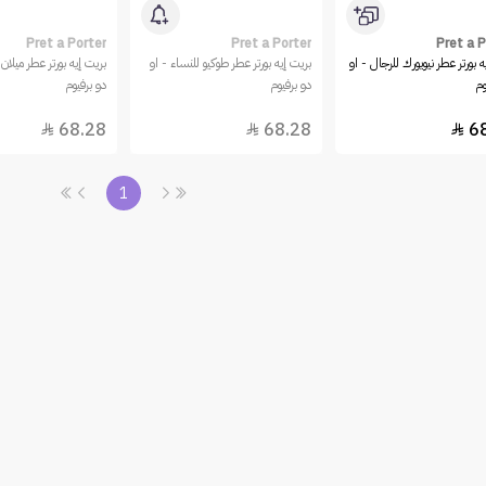
Pret a Porter
Pret a Porter
Pret a P
ه بورتر عطر نيويورك للرجال - او
بريت إيه بورتر عطر طوكيو للنساء - او
بريت إيه بورتر عطر ميلان 
وم
دو برفيوم
دو برفيوم
68.28
68.28
6



1