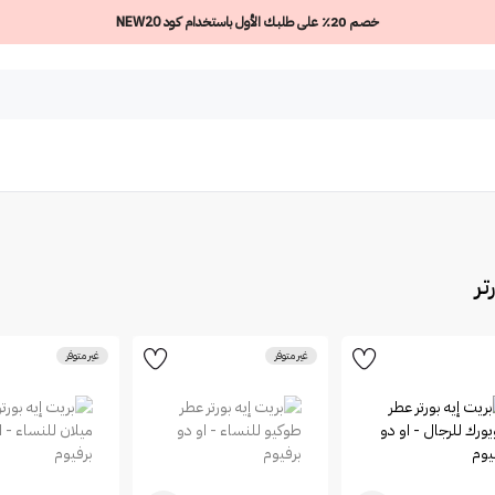
خصم 20٪ على طلبك الأول باستخدام كود NEW20
غير متوفر
غير متوفر