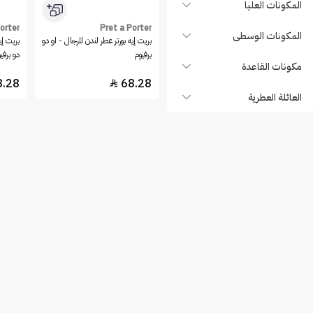
المكونات العليا
orter
Pret a Porter
المكونات الوسطى
بريت إيه بورتر عطر لندن للرجال - او دو
بريت إي
برفيوم
دو برفي
مكونات القاعدة
8.28
68.28

العائلة العطرية